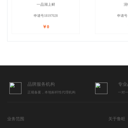
一品湖上鲜
润
申请号18197028
申请号1
￥0
品牌服务机构
专业
正规备案，本地标杆性代理机构
一对
业务范围
关于鲁旺