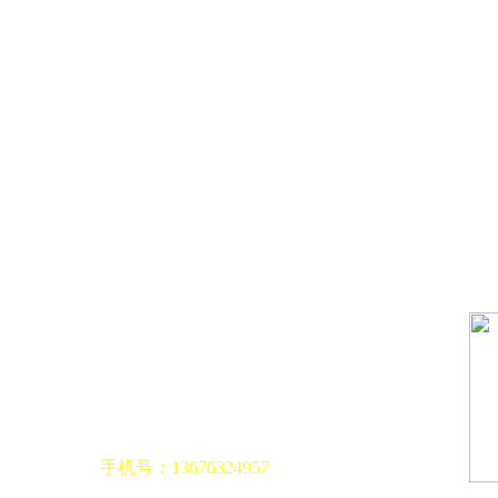
种犇
擅长：科技、工信项目申报及数字工程建
设，对“高新技术企业”“专精特新”的辅导撰写
具有丰富经验
手机号：13676324957