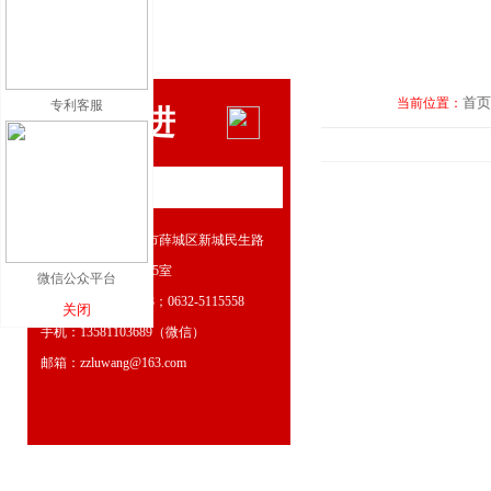
首页
当前位置：
专利客服
人才引进
暂无信息
地址：山东省枣庄市薛城区新城民生路
659号嘉汇大厦7层25室
微信公众平台
电话：400-632-6768；0632-5115558
关闭
手机：13581103689（微信）
邮箱：zzluwang@163.com