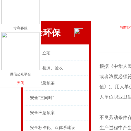
当前位
专利客服
安全环保
- 可研、立项
根据《中华人
- 环评、检测、验收
微信公众平台
或者浓度必须符
关闭
- 环境应急预案
值》)。用人
人单位职业卫
- 安全“三同时”
- 安全应急预案
不良劳动条件
生产过程中产
- 安全标准化、双体系建设