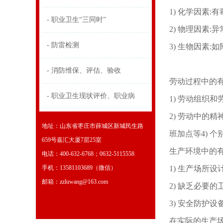
1) 化学因素
- 职业卫生“三同时”
2) 物理因素
- 防雷检测
3) 生物因素
- 消防维保、评估、验收
劳动过程中的
- 职业卫生现状评价、职业病
1) 劳动组织
2) 劳动中的
地址：山东省枣庄市薛城区新城民生路
班加点等4) 
659号嘉汇大厦7层25室
生产环境中的
电话：400-632-6768；0632-5115558
手机：13581103689（微信）
1) 生产场所
邮箱：zzluwang@163.com
2) 缺乏必要
3) 安全防护
在实际的生产