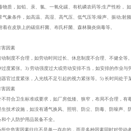
:有毒物质，如铅、汞、氯、一氧化碳、有机磷农药等;生产性粉，
:异常气象条件，如高温、高湿、高气压、低气压等;噪声、振动;射
:如附着在皮肤上的碳疽杆菌、布氏杆菌、森林脑炎病毒等。
有害因素
和劳动制度不合理，如劳动时间过长、休息制度不合理、不健全等
精神过度紧张。3) 劳动强度过大或劳动安排不当，如安排的作业
个别器官过度紧张，入光线不足引起的视力紧张等。5) 长时间处
有害因素
设计不符合卫生标准或要求，如厂房低矮、狭窄，布局不合理，有
的卫生技术设施，如没有通气换风、照明、防尘、防毒、防噪声、
设备和个人防护用品装备不全。
场所中危害因素往往不是单一存在的，而是多种因素同时对劳动