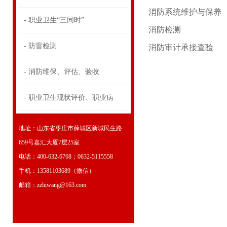
消防系统维护与保养
- 职业卫生“三同时”
消防检测
- 防雷检测
消防审计承接查验
- 消防维保、评估、验收
- 职业卫生现状评价、职业病
地址：山东省枣庄市薛城区新城民生路
659号嘉汇大厦7层25室
电话：400-632-6768；0632-5115558
手机：13581103689（微信）
邮箱：zzluwang@163.com