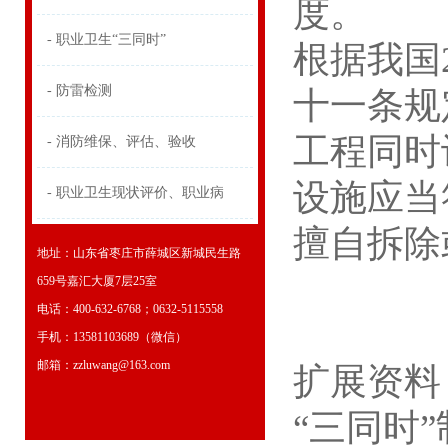
度。
- 职业卫生“三同时”
根据我国
- 防雷检测
十一条规
工程同时
- 消防维保、评估、验收
设施应当
- 职业卫生现状评价、职业病
擅自拆除
地址：山东省枣庄市薛城区新城民生路
659号嘉汇大厦7层25室
电话：400-632-6768；0632-5115558
手机：13581103689（微信）
邮箱：zzluwang@163.com
扩展资料
“三同时