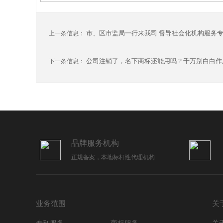
市、区市监局一行来我司 督导社会化机构服务
上一条信息：
公司注销了，名下商标还能用吗？千万别白白作
下一条信息：
品牌服务机构
正规备案，本地标杆性代理机构
业务范围
关