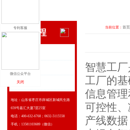
首页
当前位置：
专利客服
数字工程
- ERP系统
智慧工厂
- 上云服务
微信公众平台
工厂的基
关闭
- 智慧工厂
信息管理
地址：山东省枣庄市薛城区新城民生路
可控性、
659号嘉汇大厦7层25室
电话：400-632-6768；0632-5115558
产线数据
手机：13581103689（微信）