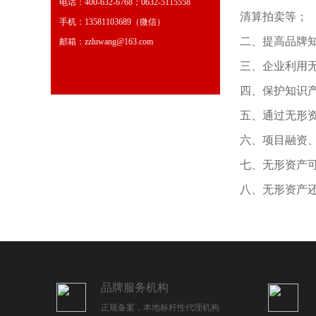
电话：400-632-6768；0632-5115558
清算拍卖等；
手机：13581103689（微信）
二、提高品牌
邮箱：zzluwang@163.com
三、企业利用
四、保护知识
五、通过无形
六、项目融资
七、无形资产可
八、无形资产
品牌服务机构
正规备案，本地标杆性代理机构